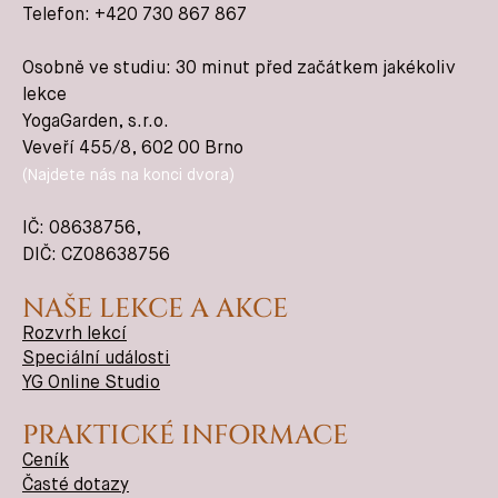
Telefon: +420 730 867 867
Osobně ve studiu: 30 minut před začátkem jakékoliv
lekce
YogaGarden, s.r.o.
Veveří 455/8, 602 00 Brno
(Najdete nás na konci dvora)
IČ:
08638756
,
DIČ: CZ08638756
NAŠE LEKCE A AKCE
Rozvrh lekcí
Speciální události
YG Online Studio
PRAKTICKÉ INFORMACE
Ceník
Časté dotazy