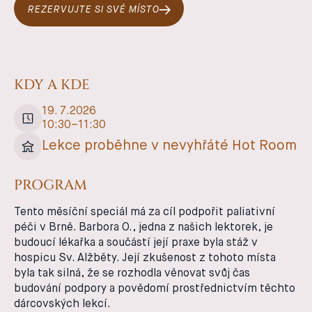
REZERVUJTE SI SVÉ MÍSTO
KDY A KDE
19
.
7
.
2026
10:30
–
11:30
Lekce proběhne v nevyhřáté Hot Room
PROGRAM
Tento měsíční speciál má za cíl podpořit paliativní
péči v Brně. Barbora O., jedna z našich lektorek, je
budoucí lékařka a součástí její praxe byla stáž v
hospicu Sv. Alžběty. Její zkušenost z tohoto místa
byla tak silná, že se rozhodla věnovat svůj čas
budování podpory a povědomí prostřednictvím těchto
dárcovských lekcí.