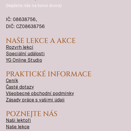
(Najdete nás na konci dvora)
IČ:
08638756
,
DIČ: CZ08638756
NAŠE LEKCE A AKCE
Rozvrh lekcí
Speciální události
YG Online Studio
PRAKTICKÉ INFORMACE
Ceník
Časté dotazy
Všeobecné obchodní podmínky
Zásady práce s vašimi údaji
POZNEJTE NÁS
Naši lektoři
Naše lekce