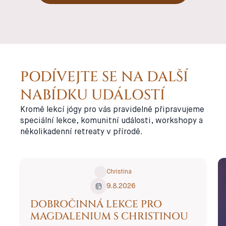
a učí nás, jak
Začala jsem
se soustředit
se o jógu
pouze na
celkově víc
sebe a
zajímat a
neporovnávat
cvičit si i jen
se s
tak sama
ostatními. A
doma.
PODÍVEJTE SE NA DALŠÍ
přesně v
Později jsem
NABÍDKU UDÁLOSTÍ
takovém
se pak
duchu se
rozhodla
Kromě lekcí jógy pro vás pravidelně připravujeme
snažím vést
odjet do
speciální lekce, komunitní události, workshopy a
všechny moje
města
několikadenní retreaty v přírodě.
lekce.
Rishikesh v
Indii, kde
✦ English-
jsem
Friendly
absolvovala
Christina
lektorský
9.8.2026
kurz.
DOBROČINNÁ LEKCE PRO
MAGDALENIUM S CHRISTINOU