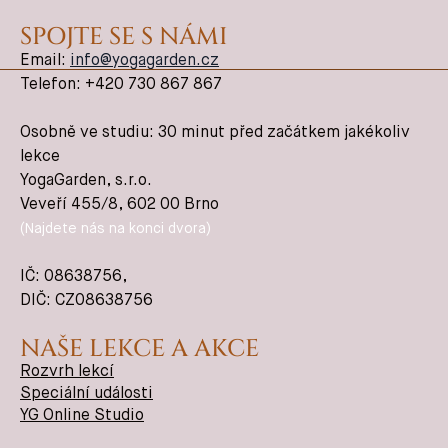
SPOJTE SE S NÁMI
Email:
info@yogagarden.cz
Telefon: +420 730 867 867
Osobně ve studiu: 30 minut před začátkem jakékoliv
lekce
YogaGarden, s.r.o.
Veveří 455/8, 602 00 Brno
(Najdete nás na konci dvora)
IČ:
08638756
,
DIČ: CZ08638756
NAŠE LEKCE A AKCE
Rozvrh lekcí
Speciální události
YG Online Studio