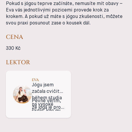
Pokud s jógou teprve začínáte, nemusíte mít obavy –
Eva vás jednotlivými pozicemi provede krok za
krokem. A pokud už máte s jógou zkušenosti, můžete
svou praxi posunout zase o kousek dál.
CENA
330 Kč
LEKTOR
EVA
Jógu jsem
začala cvičit
během studia
Pevně věřím,
na vysoké
že jóga je pro
škole, kde mi
každého z nás
pomáhá na
a může
tělo i mysl. Ale
vytvořit lepší
z pouhého