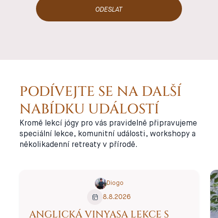
poznání svého
pravého já a
do stavu, kdy
nám nic
nechybí.
PODÍVEJTE SE NA DALŠÍ
NABÍDKU UDÁLOSTÍ
Kromě lekcí jógy pro vás pravidelně připravujeme
speciální lekce, komunitní události, workshopy a
několikadenní retreaty v přírodě.
Diogo
8.8.2026
ANGLICKÁ VINYASA LEKCE S