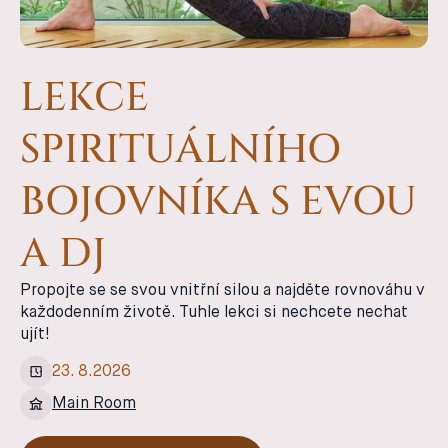
LEKCE
SPIRITUÁLNÍHO
BOJOVNÍKA S EVOU
A DJ
Propojte se se svou vnitřní silou a najděte rovnováhu v
každodenním životě. Tuhle lekci si nechcete nechat
ujít!
23
.
8
.
2026
Main Room