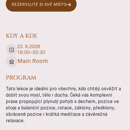
REZERVUJTE SI SVÉ MÍSTO
KDY A KDE
23
.
8
.
2026
19:00
–
20:30
Main Room
PROGRAM
Tato lekce je ideální pro všechny, kdo chtějí osvěžit a
dobít svou mysl, tělo i ducha. Čeká vás komplexní
praxe propojující plynulý pohyb s dechem, pozice ve
stoje a balanční pozice, rotace, záklony, předklony,
obrácené pozice i krátká meditace a závěrečná
relaxace.