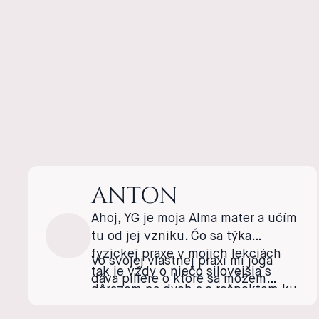
ANTON
Ahoj, YG je moja Alma mater a učím
tu od jej vzniku. Čo sa týka
fyzickej praxe v mojich lekciách
Vo svojej vlastnej praxi mi jóga
tak je vždy o niečo silovejšia s
dáva piliere o ktoré sa môžem
dôrazom na dych a s rešpektom ku
oprieť a nástroje akými sa viem
každému jedincovi. Nech už sa
dostať do svojho stredu a