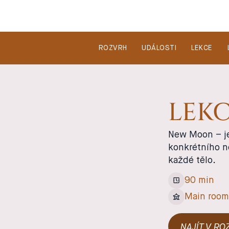
ROZVRH
UDÁLOSTI
LEKCE
LEK
New Moon – je
konkrétního no
každé tělo.
90 min
Main roo
NAJÍT V R