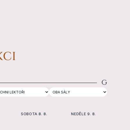
aktivními bytostmi.
a udělat změnu, něčemu se
odnaučit, prozkoumat sami sebe a
přidat se k lidem , kteří se aktivně
snaží BÝT svobodní. Tato praxe je
o překonávání sama sebe, je však
tak štědrá, že nám může opravdu
poskytnout klíč. Klíč k tomu,
KCI
abychom se otevřeli našim iluzím a
stali se laskavějšími a
soucitnějšími obyvateli této
planety.
✦ English-Friendly