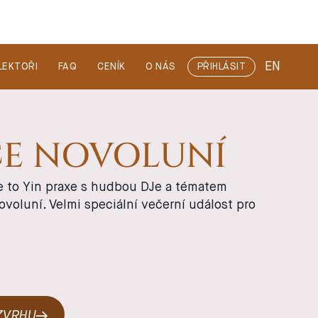
EN
LEKTOŘI
FAQ
CENÍK
O NÁS
PŘIHLÁSIT
CE NOVOLUNÍ
 to Yin praxe s hudbou DJe a tématem
voluní. Velmi speciální večerní událost pro
m
OZVRHU