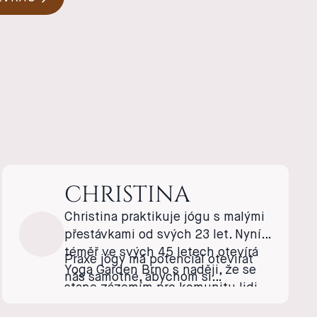
CHRISTINA
Christina praktikuje jógu s malými
přestávkami od svých 23 let. Nyní,
téměř ve svých 45 letech otevírá
Praxe jógy má potenciál otevirat
Yoga Garden Brno s naději, že se
nás samotné, abychom si
stane zázemím pro komunitu lidi,
uvědomili že Nic není absolutní.
která přijímá výzvu být vědomymi,
My sami se můžeme rozhodnout