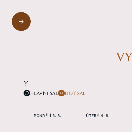
jedná o kohokoľvek, jóga má
regulovať nervový systém. Nech už
hlboký presah.
s jógou začínaš alebo si kdekoľvek
na svojej vlastnej ceste, vzájomne
sa vieme inšpirovať k lepším
zajtrajškom.
✦ English-Friendly
VY