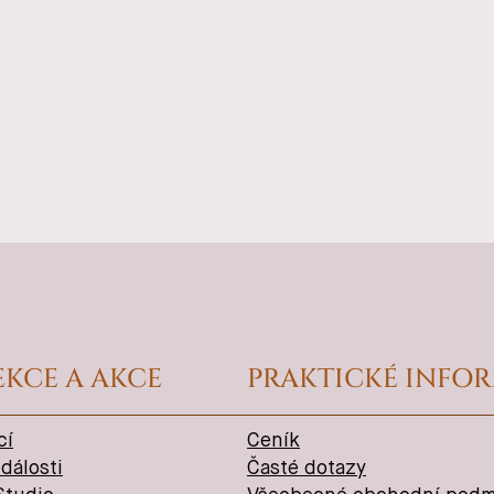
EKCE A AKCE
PRAKTICKÉ INFO
cí
Ceník
dálosti
Časté dotazy